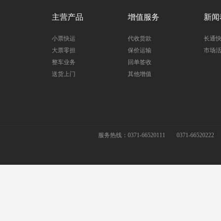
主营产品
增值服务
新闻
小票快运
代收货款
长通
大票零担
保价运输
市场
整车业务
回单签收
送货上门
其他增值
服务热线：0371-66520111
0371-66520222